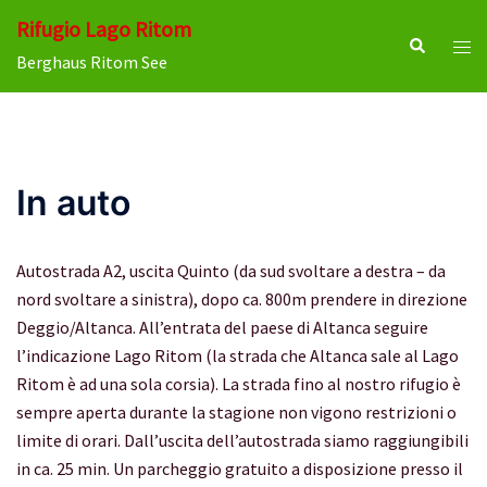
Vai
Rifugio Lago Ritom
al
Cerca
Most
Berghaus Ritom See
contenuto
men
In auto
Autostrada A2, uscita Quinto (da sud svoltare a destra – da
nord svoltare a sinistra), dopo ca. 800m prendere in direzione
Deggio/Altanca. All’entrata del paese di Altanca seguire
l’indicazione Lago Ritom (la strada che Altanca sale al Lago
Ritom è ad una sola corsia). La strada fino al nostro rifugio è
sempre aperta durante la stagione non vigono restrizioni o
limite di orari. Dall’uscita dell’autostrada siamo raggiungibili
in ca. 25 min. Un parcheggio gratuito a disposizione presso il