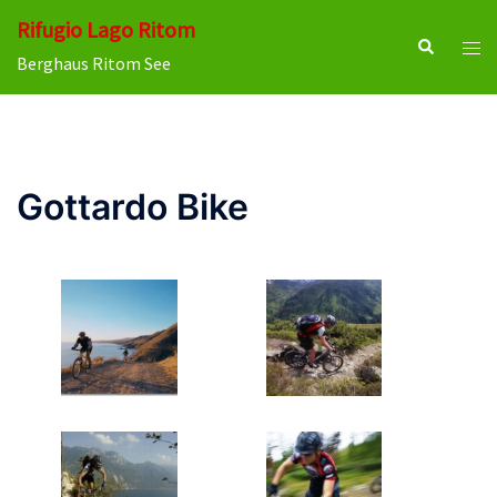
Vai
Rifugio Lago Ritom
al
Cerca
Most
Berghaus Ritom See
contenuto
men
Gottardo Bike