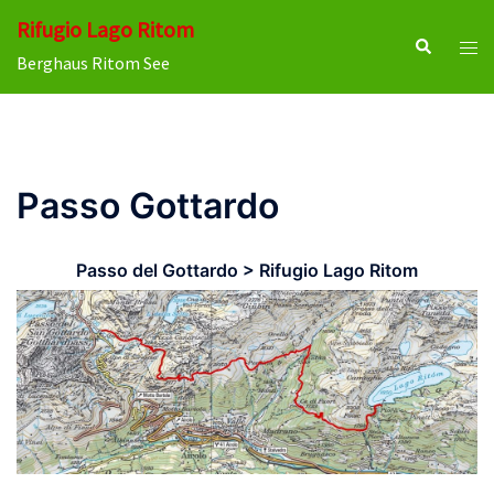
Vai
Rifugio Lago Ritom
al
Cerca
Most
Berghaus Ritom See
contenuto
men
Passo Gottardo
Passo del Gottardo > Rifugio Lago Ritom